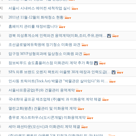
지
서울시 시내버스 에어컨 세척작업 실시
지
2011년 11월-12월의 화재청소 현황
7
홈페이지 관리를 재정비합니다
6
경북 의성휴게소에 인력파견 용역계약(미화,조리,주유,판매…
5
조선글로벌에듀학원에 정기청소 미화원 파견
4
압구정 MVP성형외과에 일상청소 미화원 파견
3
점보씨푸드 송도홈플러스점 미화관리 계약 추가 확정
2
SPA 의류 브랜드 오렌지 팩토리 아울렛 30개 매장과 인력도급(…
1
인사동 트릭아트(Trick Art) 박물관 "박물관은 살아있다"와 미…
0
서울샤프중공업(주)와 건물관리 용역계약
9
국내최대 골프공 제조업체 (주)볼빅 과 미화용역 계약 체결
8
열린교회(평촌) 건물관리 및 미화용역 계약
7
충무로 게스트하우스(도시콘개발) 미화용역계약
6
세마 패션타운(오산시)과 미화관리 계약 체결
5
(주)오렌지 팩토리 아울렛 5개 지점과 미화관리 및 구내식당 …