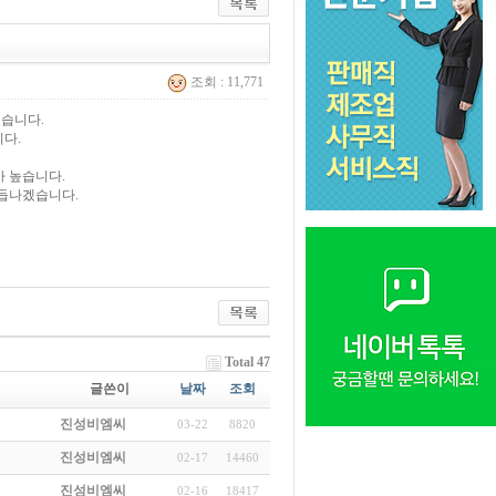
조회 : 11,771
었습니다.
다.
 높습니다.
거듭나겠습니다.
Total 47
글쓴이
날짜
조회
진성비엠씨
03-22
8820
진성비엠씨
02-17
14460
진성비엠씨
02-16
18417