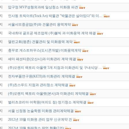
지
압구정 MVP성형외과에 일상청소 미화원 파견
지
인사동 트릭아트(Trick Art) 박물관 "박물관은 살아있다"와 미…
지
서울샤프중공업(주)와 건물관리 용역계약
지
국내최대 골프공 제조업체 (주)볼빅 과 미화용역 계약 체결
지
열린교회(평촌) 건물관리 및 미화용역 계약
지
충무로 게스트하우스(도시콘개발) 미화용역계약
지
세마 패션타운(오산시)과 미화관리 계약 체결
지
(주)오렌지 팩토리 아울렛 5개 지점과 미화관리 및 구내식당 …
지
전자부품연구원(KETI)과 미화관리 계약체결
지
(주)죠스푸드 지점과 관리청소 계약체결
지
(주)오렌지 팩토리 아울렛(본사)과 미화관리 계약체결
지
벌리츠코리아 어학원(여의도 점) 정기청소 계약체결
지
서울 신정동 논술학원 미화원 관리계약체결
지
2012년 10월 미화원 관리 업무 신규계약 건
지
2012년 10월 화재청소 작업 현황(2건)