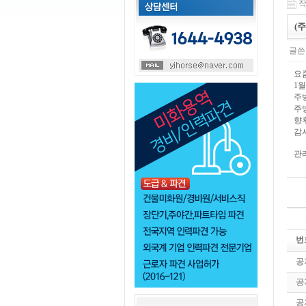
작
(
글쓴
요
1
주
주
향
감
관
번
공
공
공