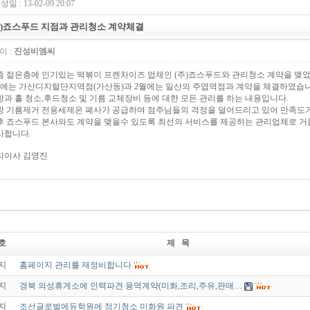
성일 : 13-02-09 20:07
주)죠스푸드 지점과 관리청소 계약체결
이 :
진성비엠씨
즘 젊은층에 인기있는 떡볶이 프렌차이즈 업체인 (주)죠스푸드와 관리청소 계약을 맺
월에는 가산디지털단지역점(가산동)과 2월에는 일산의 주엽역점과 계약을 체결하였습니
방과 홀 청소,후드청소 및 기름 교체장비 등에 대한 모든 관리를 하는 내용입니다.
방 기름제거 전용세제은 폐사가 공급하여 점주님들의 걱정을 덜어드리고 있어 만족도가
후 죠스푸드 본사와도 계약을 맺을수 있도록 최선의 서비스를 제공하는 관리업체로 
사합니다.
리이사 김영진
호
제 목
지
홈페이지 관리를 재정비합니다
지
경북 의성휴게소에 인력파견 용역계약(미화,조리,주유,판매…
지
조선글로벌에듀학원에 정기청소 미화원 파견