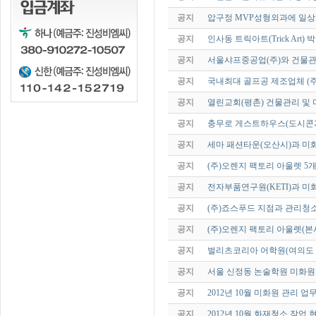
공지
압구정 MVP성형외과에 일상
공지
인사동 트릭아트(Trick Art
공지
서울샤프중공업(주)와 건물
공지
국내최대 골프공 제조업체 (주
공지
열린교회(평촌) 건물관리 및
공지
충무로 게스트하우스(도시콘
공지
세마 패션타운(오산시)과 미
공지
(주)오렌지 팩토리 아울렛 5
공지
전자부품연구원(KETI)과 
공지
(주)죠스푸드 지점과 관리청
공지
(주)오렌지 팩토리 아울렛(
공지
벌리츠코리아 어학원(여의도 
공지
서울 신정동 논술학원 미화
공지
2012년 10월 미화원 관리 업
공지
2012년 10월 화재청소 작업 현