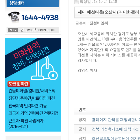
작성일 : 13-10-24 15:10
세마 패션타운(오산시)과 미화관리
글쓴이 :
진성비엠씨
오산시 세교동에 위치한 경기도 남부 
명을 파견하고 10월 부터 용역업무를
3개동 건물로 약 2,000평에 이르는
있어서 가족단위의 쇼핑몰로 인기를 
최선을 다하는 미화 서비스를 제공하
감사합니다.
김영진 이사
번호
공지
홈페이지 관리를 재정비합니
공지
경북 의성휴게소에 인력파견 
공지
조선글로벌에듀학원에 정기청