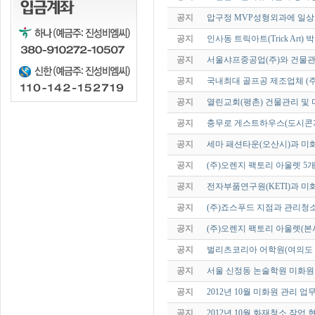
공지
압구정 MVP성형외과에 일상
공지
인사동 트릭아트(Trick Art
공지
서울샤프중공업(주)와 건물
공지
국내최대 골프공 제조업체 (주
공지
열린교회(평촌) 건물관리 및
공지
충무로 게스트하우스(도시콘
공지
세마 패션타운(오산시)과 미
공지
(주)오렌지 팩토리 아울렛 5
공지
전자부품연구원(KETI)과 
공지
(주)죠스푸드 지점과 관리청
공지
(주)오렌지 팩토리 아울렛(
공지
벌리츠코리아 어학원(여의도 
공지
서울 신정동 논술학원 미화
공지
2012년 10월 미화원 관리 업
공지
2012년 10월 화재청소 작업 현