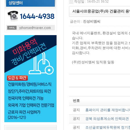
작성일 : 14-05-21 16:52
서울샤프중공업(주)와 건물관리 
글쓴이 :
진성비엠씨
국내 에너지플랜트, 환경설비 업계의 
습니다.
기존 업체의 부족했던 점을 점검하고 
미화,경비,주차관리 분야에 대한 서비
감사합니다.
(주)진성비엠씨 임직원 일동
번호
공지
홈페이지 관리를 재정비합니
공지
경북 의성휴게소에 인력파견 
공지
조선글로벌에듀학원에 정기청