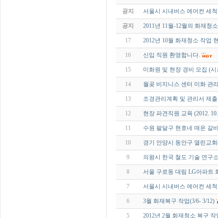
공지
서울시 시내버스 에어컨 세척
공지
2011년 11월-12월의 화재청
17
2012년 10월 화재청소 작업 현
16
신입 직원 환영합니다.
15
미화원 및 현장 경비 모집 (
14
월곶 비지니스 센터 미화 관
13
조경관리계획 및 관리서 제
12
현장 파견직원 교육 (2012. 10
11
수원 팔달구 현호네 매운 갈비 화재
10
경기 안양시 동안구 열린교회(빌딩)
9
의왕시 한국 철도 기술 연구소 지하
8
서울 구로동 대림 LG아파트
7
서울시 시내버스 에어컨 세척
6
3월 화재복구 작업(3/6- 3/12)
5
2012년 2월 화재청소 복구 작업(2