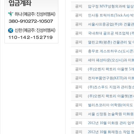
공지
압구정 MVP성형외과에 일상
공지
인사동 트릭아트(Trick Art
공지
서울샤프중공업(주)와 건물
공지
국내최대 골프공 제조업체 (주
공지
열린교회(평촌) 건물관리 및
공지
충무로 게스트하우스(도시콘
공지
세마 패션타운(오산시)과 미
공지
(주)오렌지 팩토리 아울렛 5
공지
전자부품연구원(KETI)과 
공지
(주)죠스푸드 지점과 관리청
공지
(주)오렌지 팩토리 아울렛(
공지
벌리츠코리아 어학원(여의도 
공지
서울 신정동 논술학원 미화
공지
2012년 10월 미화원 관리 업
공지
2012년 10월 화재청소 작업 현