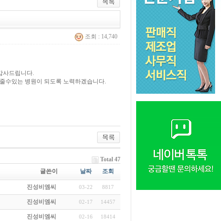
조회 : 14,740
 감사드립니다.
 줄수있는 병원이 되도록 노력하겠습니다.
Total 47
글쓴이
날짜
조회
진성비엠씨
03-22
8817
진성비엠씨
02-17
14457
진성비엠씨
02-16
18414