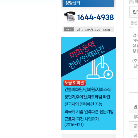
작
압
글쓴
압
작
상
청
(주
김
번
공
공
공