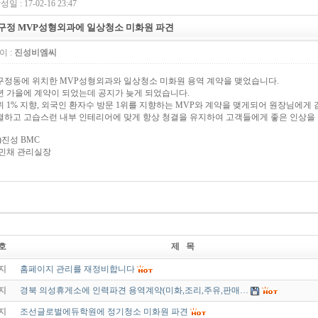
성일 : 17-02-16 23:47
구정 MVP성형외과에 일상청소 미화원 파견
이 :
진성비엠씨
구정동에 위치한 MVP성형외과와 일상청소 미화원 용역 계약을 맺었습니다.
년 가을에 계약이 되었는데 공지가 늦게 되었습니다.
위 1% 지향, 외국인 환자수 방문 1위를 지향하는 MVP와 계약을 맺게되어 원장님에게
결하고 고습스런 내부 인테리어에 맞게 항상 청결을 유지하여 고객들에게 좋은 인상을
)진성 BMC
민채 관리실장
호
제 목
지
홈페이지 관리를 재정비합니다
지
경북 의성휴게소에 인력파견 용역계약(미화,조리,주유,판매…
지
조선글로벌에듀학원에 정기청소 미화원 파견