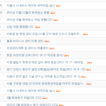
지
서울시 시내버스 에어컨 세척작업 실시
지
2011년 11월-12월의 화재청소 현황
7
2012년 10월 화재청소 작업 현황(2건)
6
신입 직원 환영합니다.
5
미화원 및 현장 경비 모집 (시흥 군자 배곧 신도시 모델하우…
4
월곶 비지니스 센터 미화 관리
3
조경관리계획 및 관리서 제출준비
2
현장 파견직원 교육 (2012. 10. 27 개포동 본사)
1
수원 팔달구 현호네 매운 갈비 화재 현장 (2012. 10. 17~18)작업…
0
경기 안양시 동안구 열린교회(빌딩)에어컨 작업(2012. 10. 8 ~12)
의왕시 한국 철도 기술 연구소 지하층 청소작업 (2012. 10 .5)
서울 구로동 대림 LG아파트 화재현장작업을 마무리 하였습니…
서울시 시내버스 에어컨 세척작업 실시
3월 화재복구 작업(3/6- 3/12)
2012년 2월 화재청소 복구 작업(2/21-2/23)