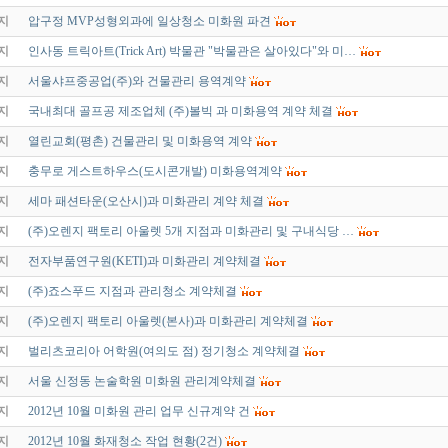
지
압구정 MVP성형외과에 일상청소 미화원 파견
지
인사동 트릭아트(Trick Art) 박물관 "박물관은 살아있다"와 미…
지
서울샤프중공업(주)와 건물관리 용역계약
지
국내최대 골프공 제조업체 (주)볼빅 과 미화용역 계약 체결
지
열린교회(평촌) 건물관리 및 미화용역 계약
지
충무로 게스트하우스(도시콘개발) 미화용역계약
지
세마 패션타운(오산시)과 미화관리 계약 체결
지
(주)오렌지 팩토리 아울렛 5개 지점과 미화관리 및 구내식당 …
지
전자부품연구원(KETI)과 미화관리 계약체결
지
(주)죠스푸드 지점과 관리청소 계약체결
지
(주)오렌지 팩토리 아울렛(본사)과 미화관리 계약체결
지
벌리츠코리아 어학원(여의도 점) 정기청소 계약체결
지
서울 신정동 논술학원 미화원 관리계약체결
지
2012년 10월 미화원 관리 업무 신규계약 건
지
2012년 10월 화재청소 작업 현황(2건)