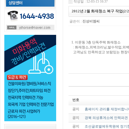
작성일 : 12-03-15 16:37
2012년 2월 화재청소 복구 작업(2/21
글쓴이 :
진성비엠씨
1. 이문동 3층 단독주택 화재청소
: 화재청소,외벽크리닝,발수작업,외벽
고객님도 만족하셨고 보람있는 현장
번호
공지
홈페이지 관리를 재정비합니
공지
경북 의성휴게소에 인력파견 
공지
조선글로벌에듀학원에 정기청