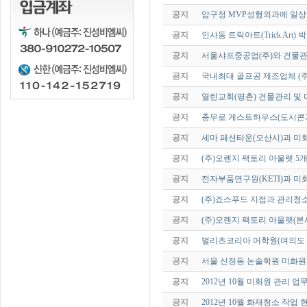
공지
압구정 MVP성형외과에 일상
공지
인사동 트릭아트(Trick Art
공지
서울샤프중공업(주)와 건물
공지
국내최대 골프공 제조업체 (주
공지
열린교회(평촌) 건물관리 및
공지
충무로 게스트하우스(도시콘
공지
세마 패션타운(오산시)과 미
공지
(주)오렌지 팩토리 아울렛 5
공지
전자부품연구원(KETI)과 
공지
(주)죠스푸드 지점과 관리청
공지
(주)오렌지 팩토리 아울렛(
공지
벌리츠코리아 어학원(여의도 
공지
서울 신정동 논술학원 미화
공지
2012년 10월 미화원 관리 업
공지
2012년 10월 화재청소 작업 현