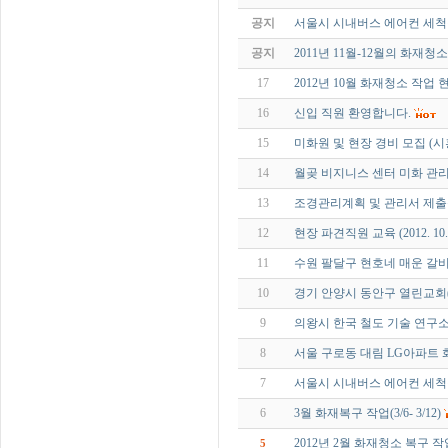
공지
서울시 시내버스 에어컨 세척
공지
2011년 11월-12월의 화재청
17
2012년 10월 화재청소 작업 현
16
신입 직원 환영합니다.
15
미화원 및 현장 경비 모집 (
14
월곶 비지니스 센터 미화 관
13
조경관리계획 및 관리서 제
12
현장 파견직원 교육 (2012. 10
11
수원 팔달구 현호네 매운 갈비 화재
10
경기 안양시 동안구 열린교회(빌딩)
9
의왕시 한국 철도 기술 연구소 지하
8
서울 구로동 대림 LG아파트
7
서울시 시내버스 에어컨 세척
6
3월 화재복구 작업(3/6- 3/12)
2012년 2월 화재청소 복구 작업(2
5