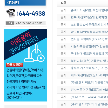
번호
공지
홈페이지 관리를 재정비합니
공지
경북 의성휴게소에 인력파견 
공지
조선글로벌에듀학원에 정기청
공지
압구정 MVP성형외과에 일상
공지
인사동 트릭아트(Trick Art
공지
서울샤프중공업(주)와 건물
공지
국내최대 골프공 제조업체 (주
공지
열린교회(평촌) 건물관리 및
공지
충무로 게스트하우스(도시콘
공지
세마 패션타운(오산시)과 미
공지
(주)오렌지 팩토리 아울렛 5
공지
전자부품연구원(KETI)과 
공지
(주)죠스푸드 지점과 관리청
공지
(주)오렌지 팩토리 아울렛(