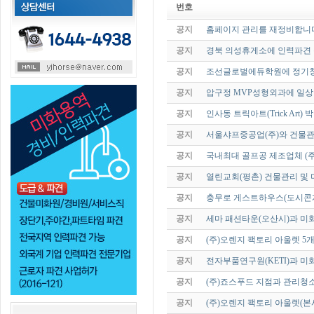
번호
공지
홈페이지 관리를 재정비합니
공지
경북 의성휴게소에 인력파견 
공지
조선글로벌에듀학원에 정기청
공지
압구정 MVP성형외과에 일상
공지
인사동 트릭아트(Trick Art
공지
서울샤프중공업(주)와 건물
공지
국내최대 골프공 제조업체 (주
공지
열린교회(평촌) 건물관리 및
공지
충무로 게스트하우스(도시콘
공지
세마 패션타운(오산시)과 미
공지
(주)오렌지 팩토리 아울렛 5
공지
전자부품연구원(KETI)과 
공지
(주)죠스푸드 지점과 관리청
공지
(주)오렌지 팩토리 아울렛(